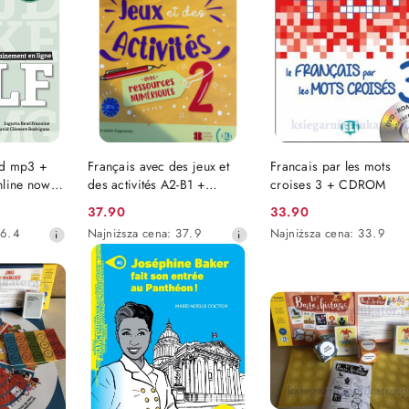
obniżką
obniżką
SZYKA
DO KOSZYKA
DO KOSZYKA
Cd mp3 +
Français avec des jeux et
Francais par les mots
nline nowa
des activités A2-B1 +
croises 3 + CDROM
u
version numerique
37.90
33.90
Cena
Cena
Najniższa
Najniższa
6.4
Najniższa cena:
37.9
Najniższa cena:
33.9
promocyjna:
promocyjna:
cena
cena
z
z
30
30
dni
dni
przed
przed
obniżką
obniżką