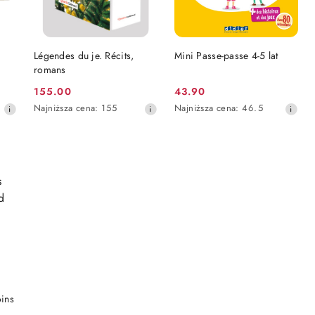
DO KOSZYKA
DO KOSZYKA
Légendes du je. Récits,
Mini Passe-passe 4-5 lat
romans
155.00
43.90
Cena
Cena
Najniższa
Najniższa
Najniższa cena:
155
Najniższa cena:
46.5
promocyjna:
promocyjna:
cena
cena
z
z
30
30
dni
dni
przed
przed
obniżką
obniżką
oins