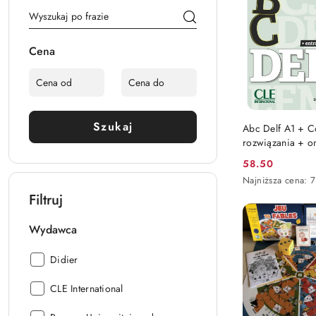
obniżką
Cena
DO KO
Szukaj
Abc Delf A1 + 
rozwiązania + o
formuła egzamin
58.50
Cena
Najniższa
Najniższa cena:
7
promocyjna:
cena
Filtruj
z
30
Wydawca
dni
przed
obniżką
Wydawca:
Didier
Wydawca:
CLE International