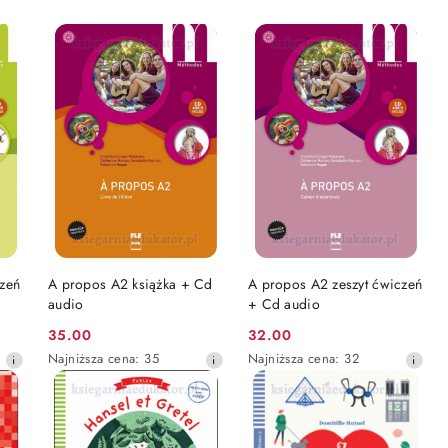
DO KOSZYKA
DO KOSZYKA
czeń
A propos A2 książka + Cd
A propos A2 zeszyt ćwiczeń
audio
+ Cd audio
35.00
32.00
Cena
Cena
Najniższa
Najniższa
Najniższa cena:
35
Najniższa cena:
32
promocyjna:
promocyjna:
cena
cena
z
z
30
30
dni
dni
przed
przed