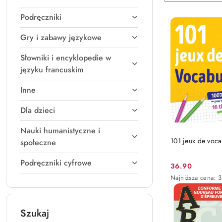
według
sortowanie:
Podręczniki
Nazwa
(A-
Gry i zabawy językowe
Z).
Słowniki i encyklopedie w
języku francuskim
Inne
Dla dzieci
Nauki humanistyczne i
DO KO
101 jeux de voca
społeczne
Podręczniki cyfrowe
36.90
Cena
Najniższa
Najniższa cena:
3
promocyjna:
cena
z
30
Szukaj
dni
przed