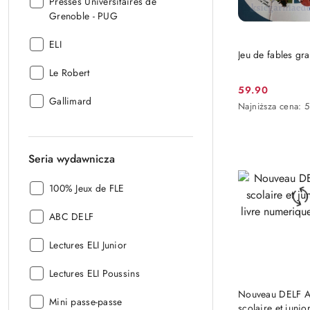
Wydawca:
Presses Universitaires de
Grenoble - PUG
Wydawca:
ELI
DO KO
Jeu de fables gr
Wydawca:
Le Robert
59.90
Cena
Wydawca:
Gallimard
Najniższa
Najniższa cena:
promocyjna:
cena
z
30
dni
Seria wydawnicza
przed
obniżką
Seria
100% Jeux de FLE
wydawnicza:
Seria
ABC DELF
wydawnicza:
Seria
Lectures ELI Junior
wydawnicza:
Seria
Lectures ELI Poussins
wydawnicza:
DO KO
Nouveau DELF A
Seria
Mini passe-passe
scolaire et junio