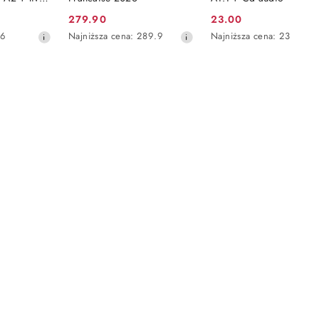
deos
279.90
23.00
Cena
Cena
Najniższa
Najniższa
56
Najniższa cena:
289.9
Najniższa cena:
23
promocyjna:
promocyjna:
cena
cena
z
z
30
30
dni
dni
przed
przed
obniżką
obniżką