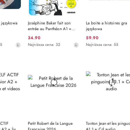
SZYKA
DO KOSZYKA
DO KOSZYKA
a językowa
Joséphine Baker fait son
La boite a histoires gra
entrée au Panthéon A1 +
językowa
audio mp3 online
34.90
59.90
Cena
Cena
Najniższa
Najniższa
55
Najniższa cena:
32
Najniższa cena:
55
promocyjna:
promocyjna:
cena
cena
z
z
30
30
dni
dni
przed
przed
obniżką
obniżką
SZYKA
DO KOSZYKA
DO KOSZYKA
CTIF
Petit Robert de la Langue
Tonton Jean et les pingu
r A2 + livre
Francaise 2026
A1.1 + Cd audio