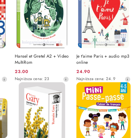
obniżką
obniżką
DO KOSZYKA
DO KOSZYKA
Hansel et Gretel A2 + Video
Je t'aime Paris + audio mp3
MultiRom
online
23.00
24.90
Cena
Cena
Najniższa
Najniższa
Najniższa cena:
23
Najniższa cena:
24.9
promocyjna:
promocyjna:
cena
cena
z
z
30
30
dni
dni
przed
przed
obniżką
obniżką