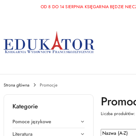
Przejdź do treści głównej
Przejdź do wyszukiwarki
Przejdź do moje konto
Przejdź do menu głównego
Przejdź do stopki
OD 8 DO 14 SIERPNIA KSIĘGARNIA BĘDZIE NI
Strona główna
Promocje
Promoc
Kategorie
Liczba produktów
Pomoce językowe
Zastosowano
Sortuj
Literatura