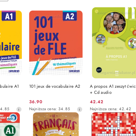
SZYKA
DO KOSZYKA
DO KOSZYKA
bulaire A1
101 jeux de vocabulaire A2
A propos A1 zeszyt ćwi
+ Cd audio
36.90
42.42
Cena
Cena
Najniższa
Najniższa
4.85
Najniższa cena:
34.85
Najniższa cena:
42.42
promocyjna:
promocyjna:
cena
cena
z
z
30
30
dni
dni
przed
przed