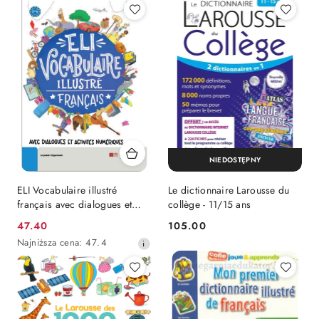
z
z
30
30
dni
dni
przed
przed
obniżką
obniżką
NIEDOSTĘPNY
ELI Vocabulaire illustré
Le dictionnaire Larousse du
français avec dialogues et
collège - 11/15 ans
activités numériques
Cena
Cena:
47.40
105.00
promocyjna:
Najniższa
Najniższa cena:
47.4
cena
z
30
dni
przed
obniżką