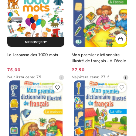
NIEDOSTĘPNY
Le Larousse des 1000 mots
Mon premier dictionnaire
illustré de français - A l'école
Cena
Cena
75.00
27.50
promocyjna:
Najniższa
promocyjna:
Najniższa
Najniższa cena:
75
Najniższa cena:
27.5
cena
cena
z
z
30
30
dni
dni
przed
przed
obniżką
obniżką