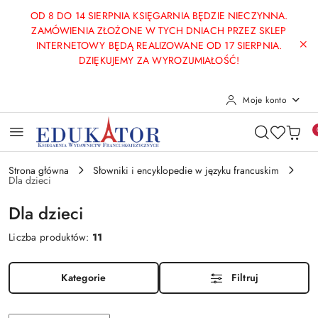
Przejdź do treści głównej
Przejdź do wyszukiwarki
Przejdź do moje konto
Przejdź do menu głównego
Przejdź do stopki
OD 8 DO 14 SIERPNIA KSIĘGARNIA BĘDZIE NIECZYNNA.
ZAMÓWIENIA ZŁOŻONE W TYCH DNIACH PRZEZ SKLEP
INTERNETOWY BĘDĄ REALIZOWANE OD 17 SIERPNIA.
DZIĘKUJEMY ZA WYROZUMIAŁOŚĆ!
Moje konto
Strona główna
Słowniki i encyklopedie w języku francuskim
Dla dzieci
Dla dzieci
Liczba produktów:
11
Kategorie
Filtruj