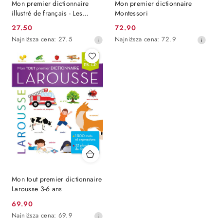
Mon premier dictionnaire
Mon premier dictionnaire
illustré de français - Les
Montessori
vacances
Cena
Cena
27.50
72.90
promocyjna:
Najniższa
promocyjna:
Najniższa
Najniższa cena:
27.5
Najniższa cena:
72.9
cena
cena
z
z
30
30
dni
dni
przed
przed
obniżką
obniżką
Mon tout premier dictionnaire
Larousse 3-6 ans
Cena
69.90
promocyjna:
Najniższa
Najniższa cena:
69.9