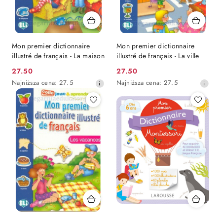
Mon premier dictionnaire
Mon premier dictionnaire
illustré de français - La maison
illustré de français - La ville
Cena
Cena
27.50
27.50
promocyjna:
Najniższa
promocyjna:
Najniższa
Najniższa cena:
27.5
Najniższa cena:
27.5
cena
cena
z
z
30
30
dni
dni
przed
przed
obniżką
obniżką