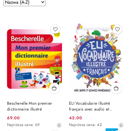
Zastosowano
Sortuj
według
sortowanie:
Nazwa
(A-
Z).
Bescherelle Mon premier
ELI Vocabulaire illustré
dictionnaire illustré
français avec audio et
activités numériques
Cena
Cena
69.00
42.00
promocyjna:
Najniższa
promocyjna:
Najniższa
Najniższa cena:
69
Najniższa cena:
42
cena
cena