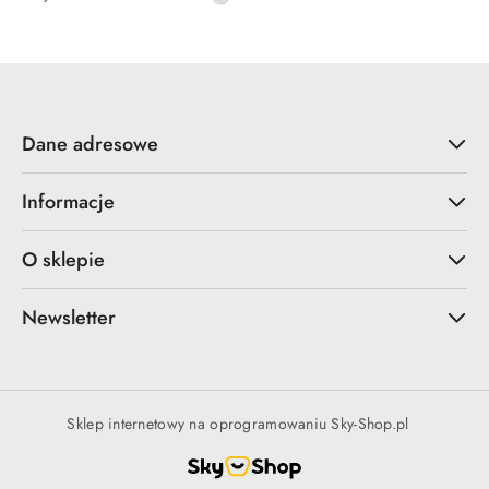
cena
z
30
dni
przed
obniżką
Dane adresowe
Informacje
O sklepie
Newsletter
Sklep internetowy na oprogramowaniu Sky-Shop.pl