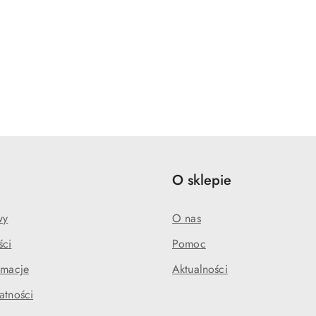
e
O sklepie
wy
O nas
ści
Pomoc
amacje
Aktualności
atności