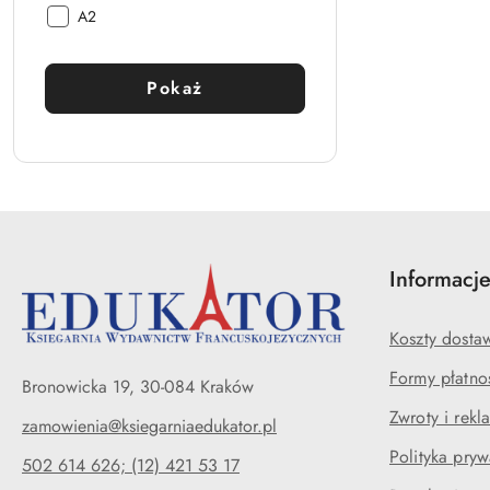
Poziom
A2
zaawansowania:
Pokaż
Informacj
Koszty dosta
Formy płatno
Bronowicka 19, 30-084 Kraków
Zwroty i rekl
zamowienia@ksiegarniaedukator.pl
Polityka pryw
502 614 626; (12) 421 53 17