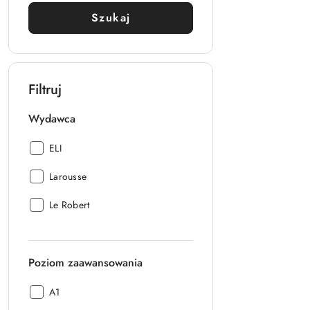
Szukaj
Filtruj
Wydawca
Wydawca:
ELI
Wydawca:
Larousse
Wydawca:
Le Robert
Poziom zaawansowania
Poziom
A1
zaawansowania: