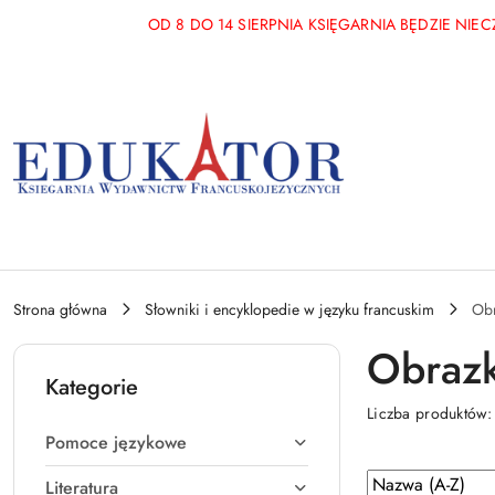
Przejdź do treści głównej
Przejdź do wyszukiwarki
Przejdź do moje konto
Przejdź do menu głównego
Przejdź do stopki
OD 8 DO 14 SIERPNIA KSIĘGARNIA BĘDZIE NI
Strona główna
Słowniki i encyklopedie w języku francuskim
Ob
Obraz
Kategorie
Liczba produktów
Pomoce językowe
Zastosowano
Sortuj
Literatura