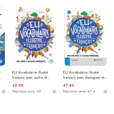
DO KOSZYKA
DO KOSZYKA
+
ELI Vocabulaire illustré
ELI Vocabulaire illustré
français avec audio et
français avec dialogues et
activités numériques
activités numériques
42.00
47.40
Cena
Cena
Najniższa
Najniższa
Najniższa cena:
42
Najniższa cena:
47.4
promocyjna:
promocyjna:
cena
cena
z
z
30
30
dni
dni
przed
przed