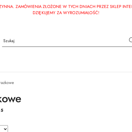
ECZYNNA. ZAMÓWIENIA ZŁOŻONE W TYCH DNIACH PRZEZ SKLEP INT
DZIĘKUJEMY ZA WYROZUMIAŁOŚĆ!
razkowe
kowe
:
5