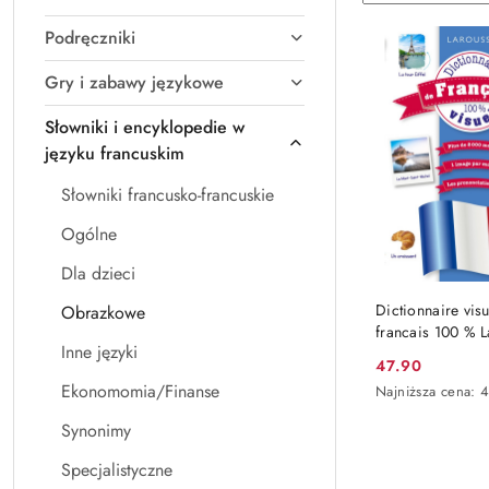
według
sortowanie:
Podręczniki
Nazwa
(A-
Gry i zabawy językowe
Z).
Słowniki i encyklopedie w
języku francuskim
Słowniki francusko-francuskie
Ogólne
Dla dzieci
DO KO
Dictionnaire vis
Obrazkowe
francais 100 % 
Inne języki
47.90
Cena
Ekonomomia/Finanse
Najniższa
Najniższa cena:
4
promocyjna:
cena
Synonimy
z
30
Specjalistyczne
dni
przed