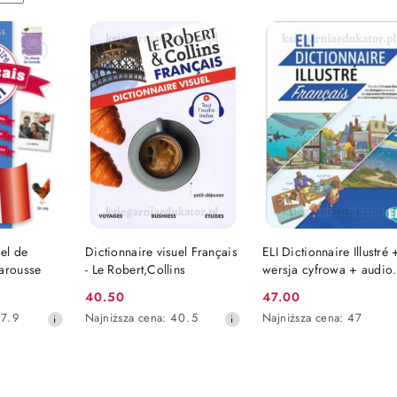
SZYKA
DO KOSZYKA
DO KOSZYKA
uel de
Dictionnaire visuel Français
ELI Dictionnaire Illustré 
Larousse
- Le Robert,Collins
wersja cyfrowa + audio
online
40.50
47.00
Cena
Cena
Najniższa
Najniższa
7.9
Najniższa cena:
40.5
Najniższa cena:
47
promocyjna:
promocyjna:
cena
cena
z
z
30
30
dni
dni
przed
przed