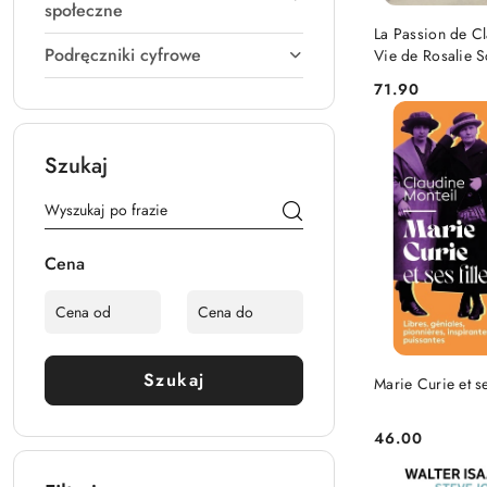
społeczne
DO KO
La Passion de Cl
Podręczniki cyfrowe
Vie de Rosalie S
Rylska
71.90
Cena:
Szukaj
Cena
DO KO
Szukaj
Marie Curie et se
46.00
Cena: