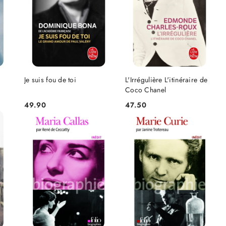
NIEDOSTĘPNY
DO KOSZYKA
Je suis fou de toi
L'Irrégulière L'itinéraire de
Coco Chanel
49.90
47.50
Cena:
Cena: