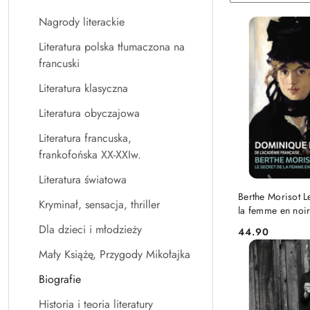
według
sortowanie:
Nagrody literackie
Nazwa
(A-
Literatura polska tłumaczona na
Z).
francuski
Literatura klasyczna
Literatura obyczajowa
Literatura francuska,
frankofońska XX-XXIw.
Literatura światowa
DO KO
Berthe Morisot L
Kryminał, sensacja, thriller
la femme en noi
Dla dzieci i młodzieży
44.90
Cena:
Mały Książę, Przygody Mikołajka
Biografie
Historia i teoria literatury