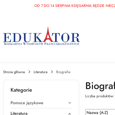
Przejdź do treści głównej
Przejdź do wyszukiwarki
Przejdź do moje konto
Przejdź do menu głównego
Przejdź do stopki
OD 7 DO 14 SIERPNIA KSIĘGARNIA BĘDZIE NI
Strona główna
Literatura
Biografie
Biogra
Kategorie
Liczba produktów
Pomoce językowe
Zastosowano
Sortuj
Literatura