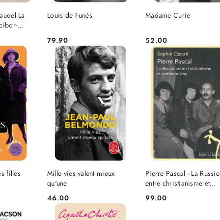
NIEDOSTĘPNY
SZYKA
DO KOSZYKA
audel La
Louis de Funès
Madame Curie
cibor-
79.90
52.00
Cena:
Cena:
SZYKA
DO KOSZYKA
DO KOSZYKA
s filles
Mille vies valent mieux
Pierre Pascal - La Russie
qu'une
entre christianisme et
communisme
46.00
99.00
Cena:
Cena: