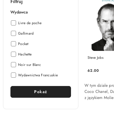
Filtruj
Wydawca
Wydawca:
Livre de poche
Wydawca:
Gallimard
Wydawca:
Pocket
Wydawca:
Hachette
NIEDOST
Steve Jobs
Wydawca:
Noir sur Blanc
62.00
Cena:
Wydawca:
Wydawnictwa Francuskie
W tym dziale pro
Coco Chanel, Dal
Pokaż
z językiem Molie