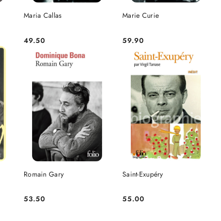
NIEDOSTĘPNY
DO KOSZYKA
Maria Callas
Marie Curie
49.50
59.90
Cena:
Cena:
DO KOSZYKA
DO KOSZYKA
Romain Gary
Saint-Exupéry
53.50
55.00
Cena:
Cena: