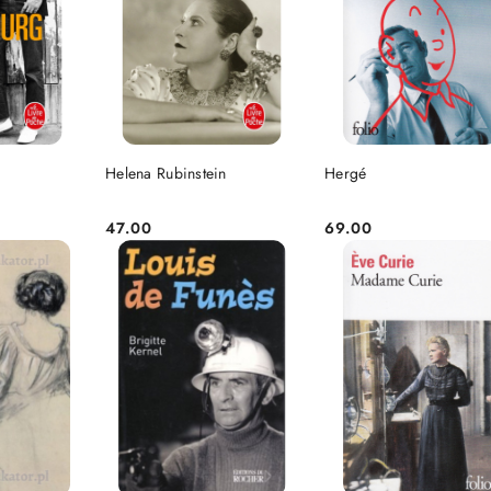
NIEDOSTĘPNY
NIEDOSTĘPNY
SZYKA
Helena Rubinstein
Hergé
47.00
69.00
Cena:
Cena: