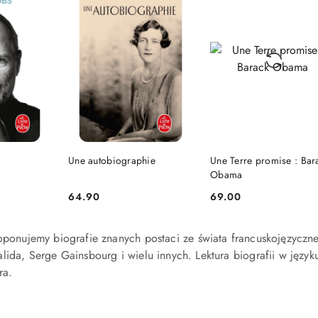
ĘPNY
NIEDOSTĘPNY
DO KOSZYKA
Une autobiographie
Une Terre promise : Bar
Obama
64.90
69.00
Cena:
Cena:
ponujemy biografie znanych postaci ze świata francuskojęzycznego
ida, Serge Gainsbourg i wielu innych. Lektura biografii w języku
ra.