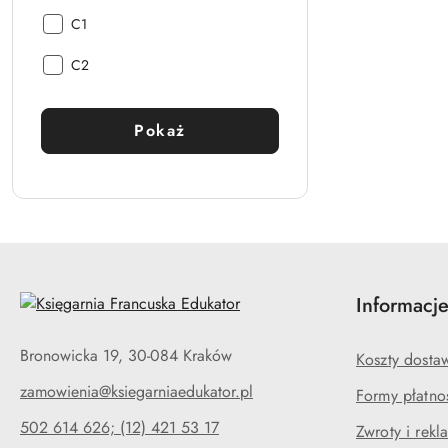
zaawansowania:
Poziom
C1
zaawansowania:
Poziom
C2
zaawansowania:
Pokaż
Informacj
Bronowicka 19, 30-084 Kraków
Koszty dosta
zamowienia@ksiegarniaedukator.pl
Formy płatno
502 614 626; (12) 421 53 17
Zwroty i rekl