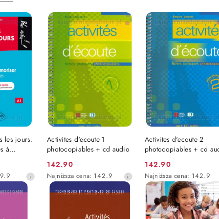
SZYKA
DO KOSZYKA
DO KOSZYKA
 les jours.
Activites d'ecoute 1
Activites d'ecoute 2
és à
photocopiables + cd audio
photocopiables + cd au
exercices
142.90
142.90
Cena
Cena
ers vidéos.
Najniższa
Najniższa
9.9
Najniższa cena:
142.9
Najniższa cena:
142.9
promocyjna:
promocyjna:
cena
cena
z
z
30
30
dni
dni