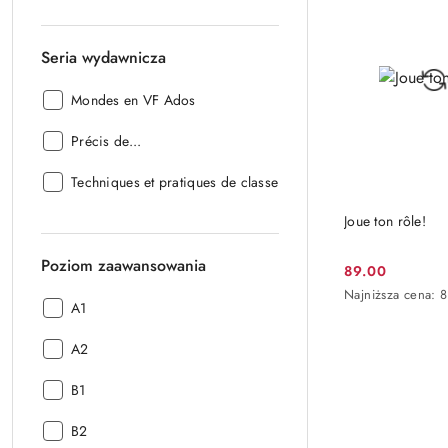
30
dni
przed
Seria wydawnicza
obniżką
Seria
Mondes en VF Ados
wydawnicza:
Seria
Précis de...
wydawnicza:
Seria
Techniques et pratiques de classe
wydawnicza:
DO KO
Joue ton rôle!
Poziom zaawansowania
89.00
Cena
Najniższa
Najniższa cena:
promocyjna:
Poziom
A1
cena
zaawansowania:
z
Poziom
30
A2
dni
zaawansowania:
przed
Poziom
B1
obniżką
zaawansowania:
Poziom
B2