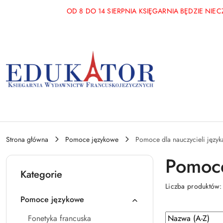
Przejdź do treści głównej
Przejdź do wyszukiwarki
Przejdź do moje konto
Przejdź do menu głównego
Przejdź do stopki
OD 8 DO 14 SIERPNIA KSIĘGARNIA BĘDZIE NI
Strona główna
Pomoce językowe
Pomoce dla nauczycieli język
Pomoce
Kategorie
Liczba produktów
Pomoce językowe
Zastosowano
Sortuj
Fonetyka francuska