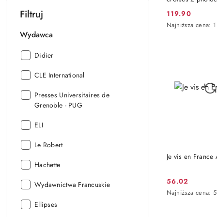
Filtruj
119.90
Cena
Najniższa
Najniższa cena:
1
promocyjna:
cena
Wydawca
z
30
Wydawca:
Didier
dni
przed
Wydawca:
CLE International
obniżką
Wydawca:
Presses Universitaires de
Grenoble - PUG
Wydawca:
ELI
Wydawca:
Le Robert
DO KO
Je vis en France
Wydawca:
Hachette
56.02
Wydawca:
Wydawnictwa Francuskie
Cena
Najniższa
Najniższa cena:
5
promocyjna:
cena
Wydawca:
Ellipses
z