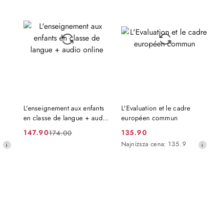
30
30
dni
dni
przed
przed
obniżką
obniżką
NIEDOSTĘPNY
NIEDOSTĘPNY
L'enseignement aux enfants
L'Evaluation et le cadre
en classe de langue + audio
européen commun
online
147.90
135.90
174.00
Cena
Cena
Cena
Najniższa
Najniższa cena:
135.9
promocyjna:
przed
promocyjna:
cena
promocją:
z
30
dni
przed
obniżką