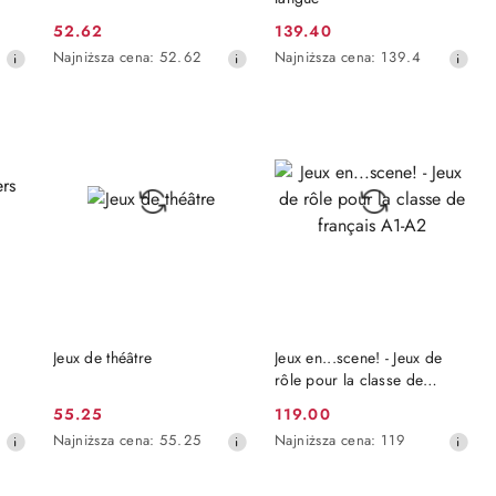
52.62
139.40
Cena
Cena
Najniższa
Najniższa
Najniższa cena:
52.62
Najniższa cena:
139.4
promocyjna:
promocyjna:
cena
cena
z
z
30
30
dni
dni
przed
przed
obniżką
obniżką
DO KOSZYKA
DO KOSZYKA
Jeux de théâtre
Jeux en...scene! - Jeux de
rôle pour la classe de
français A1-A2
55.25
119.00
Cena
Cena
Najniższa
Najniższa
Najniższa cena:
55.25
Najniższa cena:
119
promocyjna:
promocyjna:
cena
cena
z
z