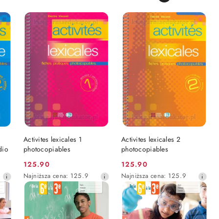
DO KOSZYKA
DO KOSZYKA
Activites lexicales 1
Activites lexicales 2
dio
photocopiables
photocopiables
125.90
125.90
Cena
Cena
Najniższa
Najniższa
Najniższa cena:
125.9
Najniższa cena:
125.9
promocyjna:
promocyjna:
cena
cena
z
z
30
30
dni
dni