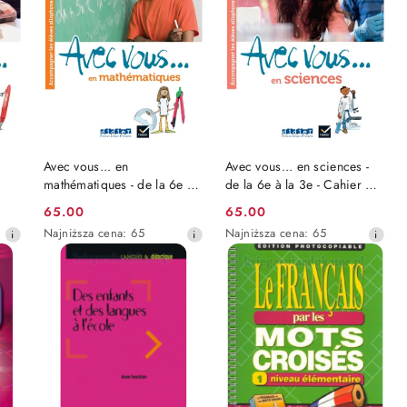
przed
przed
obniżką
obniżką
DO KOSZYKA
DO KOSZYKA
Avec vous... en
Avec vous... en sciences -
mathématiques - de la 6e à
de la 6e à la 3e - Cahier +
la 3e - Cahier +
didierfle.app
65.00
65.00
Cena
Cena
didierfle.app
Najniższa
Najniższa
Najniższa cena:
65
Najniższa cena:
65
promocyjna:
promocyjna:
cena
cena
z
z
30
30
dni
dni
przed
przed
obniżką
obniżką