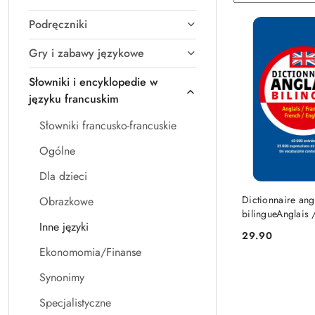
według
sortowanie:
Podręczniki
Nazwa
(A-
Gry i zabawy językowe
Z).
Słowniki i encyklopedie w
języku francuskim
Słowniki francusko-francuskie
Ogólne
Dla dzieci
DO KO
Dictionnaire ang
Obrazkowe
bilingueAnglais 
Inne języki
FrançaisFrançais
29.90
Cena:
Ekonomomia/Finanse
Synonimy
Specjalistyczne