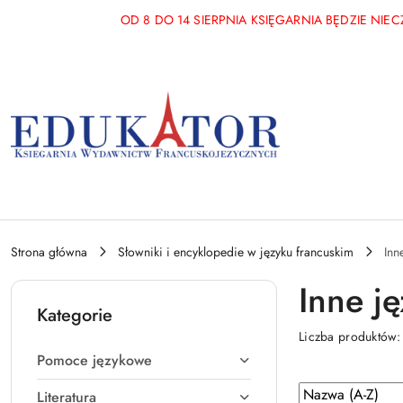
Przejdź do treści głównej
Przejdź do wyszukiwarki
Przejdź do moje konto
Przejdź do menu głównego
Przejdź do stopki
OD 8 DO 14 SIERPNIA KSIĘGARNIA BĘDZIE NI
Strona główna
Słowniki i encyklopedie w języku francuskim
Inn
Inne ję
Kategorie
Liczba produktów
Pomoce językowe
Zastosowano
Sortuj
Literatura