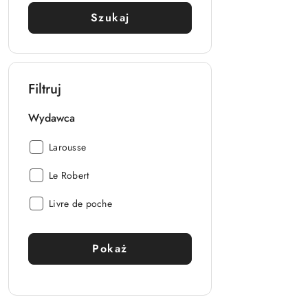
Szukaj
Filtruj
Wydawca
Wydawca:
Larousse
Wydawca:
Le Robert
Wydawca:
Livre de poche
Pokaż