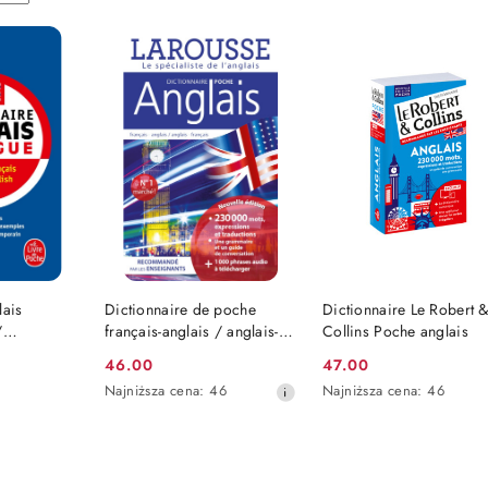
SZYKA
DO KOSZYKA
DO KOSZYKA
lais
Dictionnaire de poche
Dictionnaire Le Robert 
/
français-anglais / anglais-
Collins Poche anglais
 / Anglais
français
46.00
47.00
Cena
Cena
Najniższa
Najniższa
Najniższa cena:
46
Najniższa cena:
46
promocyjna:
promocyjna:
cena
cena
z
z
30
30
dni
dni
przed
przed