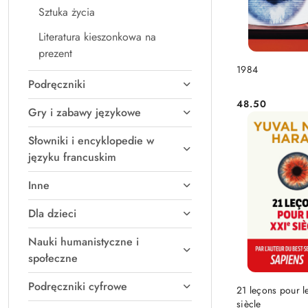
Sztuka życia
Literatura kieszonkowa na
prezent
DO KO
1984
Podręczniki
48.50
Cena:
Gry i zabawy językowe
Słowniki i encyklopedie w
języku francuskim
Inne
Dla dzieci
Nauki humanistyczne i
społeczne
DO KO
Podręczniki cyfrowe
21 leçons pour l
siècle