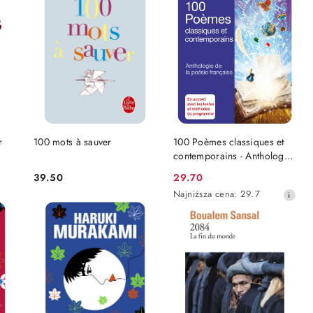
DO KOSZYKA
DO KOSZYKA
r
100 mots à sauver
100 Poèmes classiques et
contemporains - Anthologie
de la poésie française
39.50
29.70
Cena:
Cena
Najniższa
Najniższa cena:
29.7
promocyjna:
cena
z
30
dni
przed
obniżką