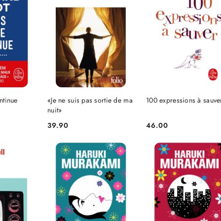
NIEDOSTĘPNY
SZYKA
DO KOSZYKA
ontinue
«Je ne suis pas sortie de ma
100 expressions à sauve
nuit»
39.90
46.00
Cena:
Cena: