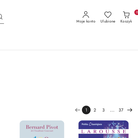
Moje konto
Ulubione
Koszyk
...
1
2
3
37