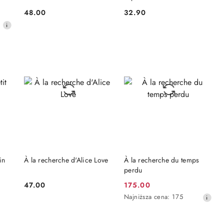
48.00
32.90
Cena:
Cena:
NIEDOSTĘPNY
DO KOSZYKA
in
À la recherche d'Alice Love
À la recherche du temps
perdu
47.00
175.00
Cena:
Cena
Najniższa
Najniższa cena:
175
promocyjna:
cena
z
30