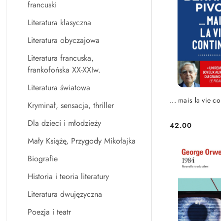
Z).
francuski
Literatura klasyczna
Literatura obyczajowa
Literatura francuska,
frankofońska XX-XXIw.
Literatura światowa
DO KO
... mais la vie c
Kryminał, sensacja, thriller
Dla dzieci i młodzieży
42.00
Cena:
Mały Książę, Przygody Mikołajka
Biografie
Historia i teoria literatury
Literatura dwujęzyczna
Poezja i teatr