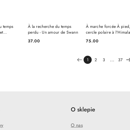
NIEDOSTĘPNY
SZYKA
DO KOSZYKA
du temps
À la recherche du temps
À marche forcée À pied
et
perdu - Un amour de Swann
cercle polaire à l'Himal
1941-1942
37.00
75.00
Cena:
Cena:
...
1
2
3
37
e
O sklepie
wy
O nas