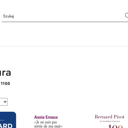
ura
:
1105