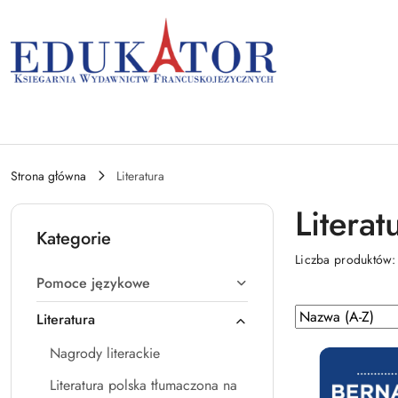
Przejdź do treści głównej
Przejdź do wyszukiwarki
Przejdź do moje konto
Przejdź do menu głównego
Przejdź do stopki
Strona główna
Literatura
Literat
Kategorie
Liczba produktów
Pomoce językowe
Zastosowano
Sortuj
Literatura
według
sortowanie:
Nagrody literackie
Nazwa
(A-
Literatura polska tłumaczona na