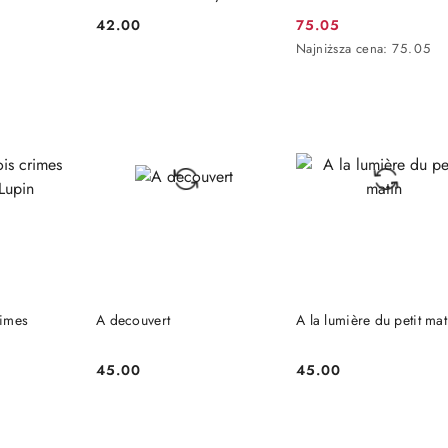
Kotowska
42.00
75.05
Cena:
Cena
Najniższa
Najniższa cena:
75.05
promocyjna:
cena
z
30
dni
przed
obniżką
ĘPNY
NIEDOSTĘPNY
NIEDOSTĘPNY
rimes
A decouvert
A la lumière du petit mat
45.00
45.00
Cena:
Cena: