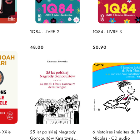
SZYKA
DO KOSZYKA
DO KOSZYKA
1Q84 - LIVRE 2
1Q84 - LIVRE 3
48.00
50.90
Cena:
Cena:
NIEDOSTĘPNY
NIEDOSTĘPNY
SZYKA
e XXIe
25 lat polskiej Nagrody
6 histoires inédites du Pe
Goncourtów Katarzyna
Nicolas - CD audio