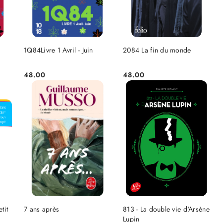
NIEDOSTĘPNY
DO KOSZYKA
1Q84Livre 1 Avril - Juin
2084 La fin du monde
48.00
48.00
Cena:
Cena:
NIEDOSTĘPNY
DO KOSZYKA
tit
7 ans après
813 - La double vie d'Arsène
Lupin