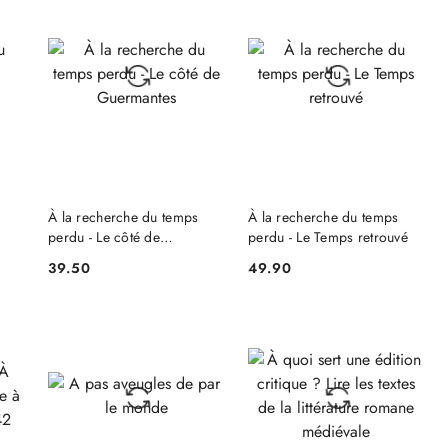
dni
przed
obniżką
NIEDOSTĘPNY
DO KOSZYKA
À la recherche du temps
À la recherche du temps
perdu - Le côté de
perdu - Le Temps retrouvé
Guermantes
39.50
49.90
Cena:
Cena: