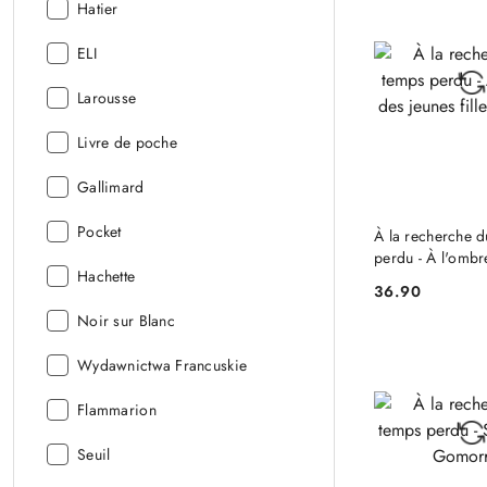
Wydawca:
Hatier
Wydawca:
ELI
Wydawca:
Larousse
Wydawca:
Livre de poche
Wydawca:
Gallimard
DO KO
Wydawca:
Pocket
À la recherche 
perdu - À l'ombr
Wydawca:
Hachette
jeunes filles en f
36.90
Cena:
Wydawca:
Noir sur Blanc
Wydawca:
Wydawnictwa Francuskie
Wydawca:
Flammarion
Wydawca:
Seuil