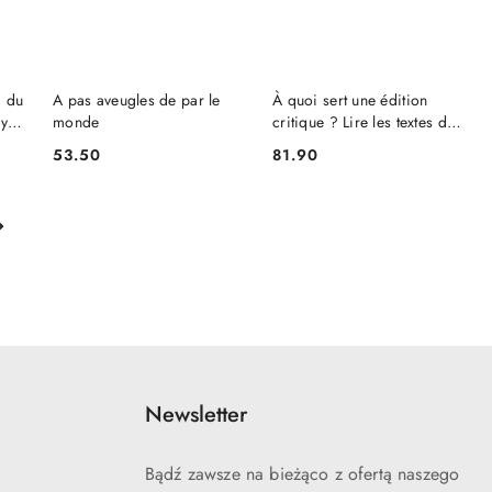
NIEDOSTĘPNY
DO KOSZYKA
, du
A pas aveugles de par le
À quoi sert une édition
aya,
monde
critique ? Lire les textes de
la littérature romane
53.50
81.90
Cena:
Cena:
médiévale
Newsletter
Bądź zawsze na bieżąco z ofertą naszego