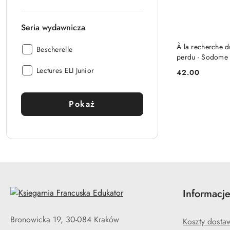
Seria wydawnicza
DO KO
À la recherche 
Seria
Bescherelle
perdu - Sodome 
wydawnicza:
Gomorrhe
Seria
Lectures ELI Junior
42.00
Cena:
wydawnicza:
Pokaż
Informacj
Bronowicka 19, 30-084 Kraków
Koszty dosta