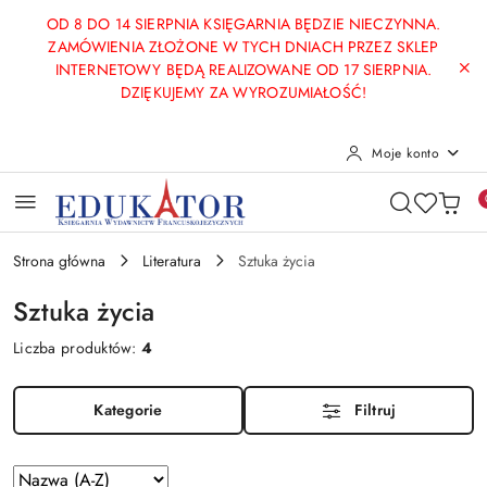
Przejdź do treści głównej
Przejdź do wyszukiwarki
Przejdź do moje konto
Przejdź do menu głównego
Przejdź do stopki
OD 8 DO 14 SIERPNIA KSIĘGARNIA BĘDZIE NIECZYNNA.
ZAMÓWIENIA ZŁOŻONE W TYCH DNIACH PRZEZ SKLEP
INTERNETOWY BĘDĄ REALIZOWANE OD 17 SIERPNIA.
DZIĘKUJEMY ZA WYROZUMIAŁOŚĆ!
Moje konto
Strona główna
Literatura
Sztuka życia
Sztuka życia
Liczba produktów:
4
Kategorie
Filtruj
Zastosowano
Sortuj