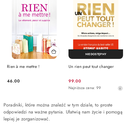
NIEDOSTĘPNY
Rien à me mettre !
Un rien peut tout changer
Cena:
Cena
46.00
99.00
promocyjna:
Najniższa
Najniższa cena:
99
cena
z
30
Poradniki, które można znaleźć w tym dziale, to proste
dni
odpowiedzi na ważne pytania. Ułatwią nam życie i pomogą
przed
lepiej je zorganizować.
obniżką