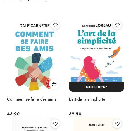
według
sortowanie:
Nazwa
(A-
Z).
NIEDOSTĘPNY
Comment se faire des amis
L'art de la simplicité
Cena:
Cena:
43.90
39.50