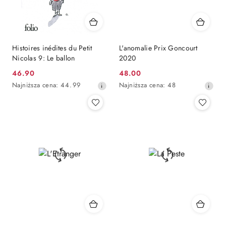
Histoires inédites du Petit
L'anomalie Prix Goncourt
Nicolas 9: Le ballon
2020
Cena
Cena
46.90
48.00
promocyjna:
Najniższa
promocyjna:
Najniższa
Najniższa cena:
44.99
Najniższa cena:
48
cena
cena
z
z
30
30
dni
dni
przed
przed
obniżką
obniżką