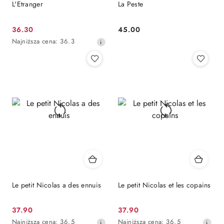
L'Etranger
La Peste
Cena
Cena:
36.30
45.00
promocyjna:
Najniższa
Najniższa cena:
36.3
cena
z
30
dni
przed
obniżką
Le petit Nicolas a des ennuis
Le petit Nicolas et les copains
Cena
Cena
37.90
37.90
promocyjna:
Najniższa
promocyjna:
Najniższa
Najniższa cena:
36.5
Najniższa cena:
36.5