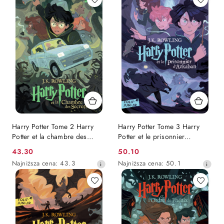
30
dni
przed
obniżką
Harry Potter Tome 2 Harry
Harry Potter Tome 3 Harry
Potter et la chambre des
Potter et le prisonnier
secrets
d'Azkaban
Cena
Cena
43.30
50.10
promocyjna:
Najniższa
promocyjna:
Najniższa
Najniższa cena:
43.3
Najniższa cena:
50.1
cena
cena
z
z
30
30
dni
dni
przed
przed
obniżką
obniżką