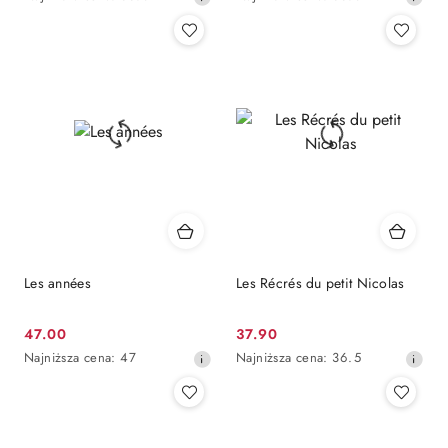
cena
cena
z
z
30
30
dni
dni
przed
przed
obniżką
obniżką
Les années
Les Récrés du petit Nicolas
Cena
Cena
47.00
37.90
promocyjna:
Najniższa
promocyjna:
Najniższa
Najniższa cena:
47
Najniższa cena:
36.5
cena
cena
z
z
30
30
dni
dni
przed
przed