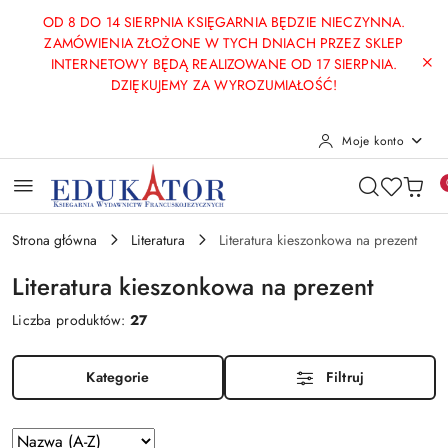
Przejdź do treści głównej
Przejdź do wyszukiwarki
Przejdź do moje konto
Przejdź do menu głównego
Przejdź do stopki
OD 8 DO 14 SIERPNIA KSIĘGARNIA BĘDZIE NIECZYNNA.
ZAMÓWIENIA ZŁOŻONE W TYCH DNIACH PRZEZ SKLEP
INTERNETOWY BĘDĄ REALIZOWANE OD 17 SIERPNIA.
DZIĘKUJEMY ZA WYROZUMIAŁOŚĆ!
Moje konto
Strona główna
Literatura
Literatura kieszonkowa na prezent
Literatura kieszonkowa na prezent
Liczba produktów:
27
Kategorie
Filtruj
Zastosowano
Sortuj