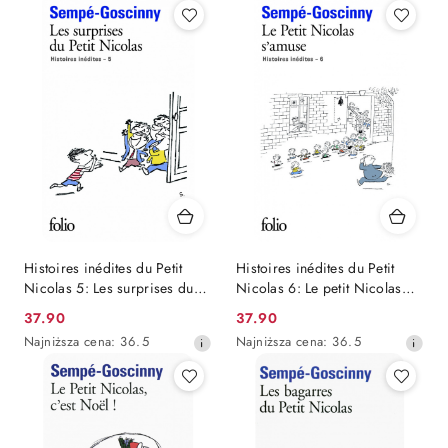
z
z
30
30
dni
dni
przed
przed
obniżką
obniżką
Histoires inédites du Petit
Histoires inédites du Petit
Nicolas 5: Les surprises du
Nicolas 6: Le petit Nicolas
Petit Nicolas
s'amuse
Cena
Cena
37.90
37.90
promocyjna:
Najniższa
promocyjna:
Najniższa
Najniższa cena:
36.5
Najniższa cena:
36.5
cena
cena
z
z
30
30
dni
dni
przed
przed