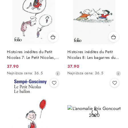
obniżką
obniżką
Histoires inédites du Petit
Histoires inédites du Petit
Nicolas 7: Le Petit Nicolas,
Nicolas 8: Les bagarres du
c'est Noël!
petit Nicolas
Cena
Cena
37.90
37.90
promocyjna:
Najniższa
promocyjna:
Najniższa
Najniższa cena:
36.5
Najniższa cena:
36.5
cena
cena
z
z
30
30
dni
dni
przed
przed
obniżką
obniżką