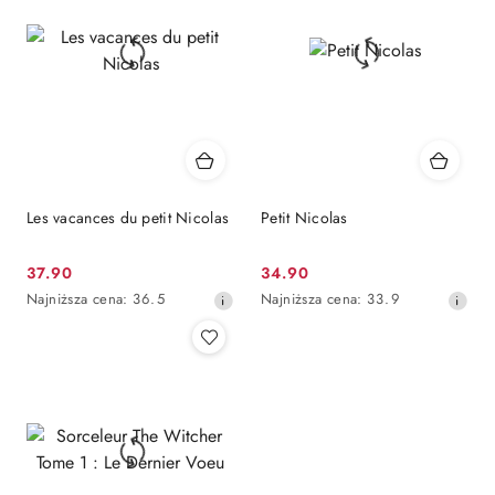
obniżką
obniżką
Les vacances du petit Nicolas
Petit Nicolas
Cena
Cena
37.90
34.90
promocyjna:
Najniższa
promocyjna:
Najniższa
Najniższa cena:
36.5
Najniższa cena:
33.9
cena
cena
z
z
30
30
dni
dni
przed
przed
obniżką
obniżką