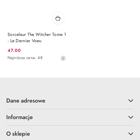
Sorceleur The Witcher Tome 1
: Le Dernier Voeu
Cena
47.00
promocyjna:
Najniższa
Najniższa cena:
48
cena
z
30
dni
przed
obniżką
Dane adresowe
Informacje
O sklepie