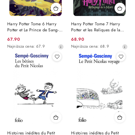
Harry Potter Tome 6 Harry
Harry Potter Tome 7 Harry
Potter et Le Prince de Sang-
Potter et les Reliques de la
mêlé
Mort
Cena
Cena
67.90
68.90
promocyjna:
Najniższa
promocyjna:
Najniższa
Najniższa cena:
67.9
Najniższa cena:
68.9
cena
cena
z
z
30
30
dni
dni
przed
przed
obniżką
obniżką
Histoires inédites du Petit
Histoires inédites du Petit