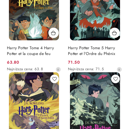
Harry Potter Tome 4 Harry
Harry Potter Tome 5 Harry
Potter et la coupe de feu
Potter et l'Ordre du Phénix
Cena
Cena
63.80
71.50
promocyjna:
Najniższa
promocyjna:
Najniższa
Najniższa cena:
63.8
Najniższa cena:
71.5
cena
cena
z
z
30
30
dni
dni
przed
przed
obniżką
obniżką