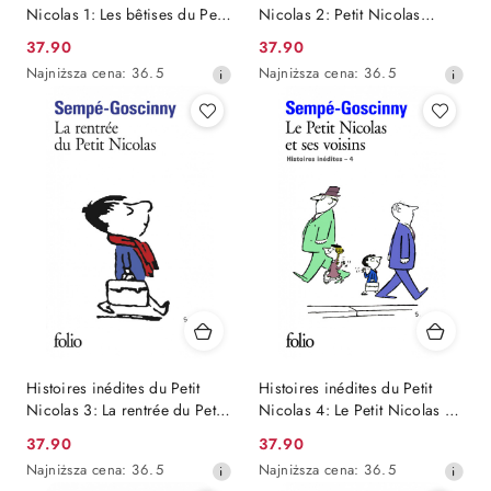
Nicolas 1: Les bêtises du Petit
Nicolas 2: Petit Nicolas
Nicolas
voyage
Cena
Cena
37.90
37.90
promocyjna:
Najniższa
promocyjna:
Najniższa
Najniższa cena:
36.5
Najniższa cena:
36.5
cena
cena
z
z
30
30
dni
dni
przed
przed
obniżką
obniżką
Histoires inédites du Petit
Histoires inédites du Petit
Nicolas 3: La rentrée du Petit
Nicolas 4: Le Petit Nicolas et
Nicolas
ses voisins
Cena
Cena
37.90
37.90
promocyjna:
Najniższa
promocyjna:
Najniższa
Najniższa cena:
36.5
Najniższa cena:
36.5
cena
cena