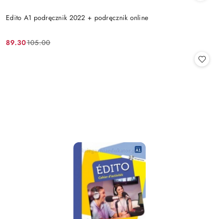
Edito A1 podręcznik 2022 + podręcznik online
89.30
105.00
Cena
Cena
promocyjna:
przed
promocją: