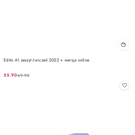
Edito A1 zeszyt ćwiczeń 2022 + wersja online
55.90
69.90
Cena
Cena
promocyjna:
przed
promocją: