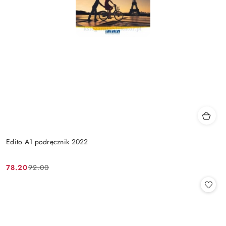
Edito A1 podręcznik 2022
78.20
92.00
Cena
Cena
promocyjna:
przed
promocją: