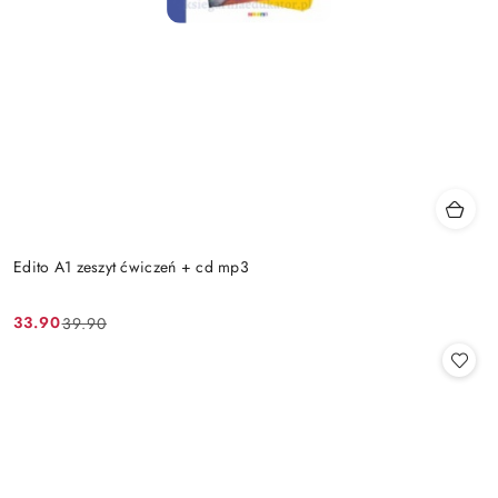
Edito A1 zeszyt ćwiczeń + cd mp3
33.90
39.90
Cena
Cena
promocyjna:
przed
promocją: