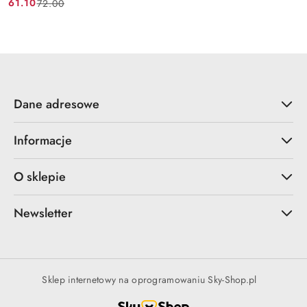
61.10
72.00
Cena
Cena
promocyjna:
przed
promocją:
Dane adresowe
Informacje
O sklepie
Newsletter
Sklep internetowy na oprogramowaniu Sky-Shop.pl