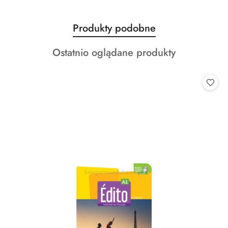
Produkty
Produkty podobne
Pomiń karuzelę produktów
o
Produkty
Ostatnio oglądane produkty
statusie:
o
statusie: