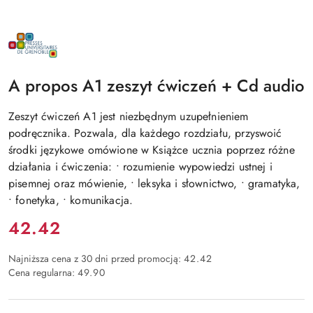
NAZWA
PRODUCENTA:
PRESSES
UNIVERSITAIRES
DE
A propos A1 zeszyt ćwiczeń + Cd audio
GRENOBLE
-
PUG
Zeszyt ćwiczeń A1 jest niezbędnym uzupełnieniem
podręcznika. Pozwala, dla każdego rozdziału, przyswoić
środki językowe omówione w Książce ucznia poprzez różne
działania i ćwiczenia: • rozumienie wypowiedzi ustnej i
pisemnej oraz mówienie, • leksyka i słownictwo, • gramatyka,
• fonetyka, • komunikacja.
Cena:
42.42
Najniższa cena z 30 dni przed promocją:
42.42
Cena regularna:
49.90