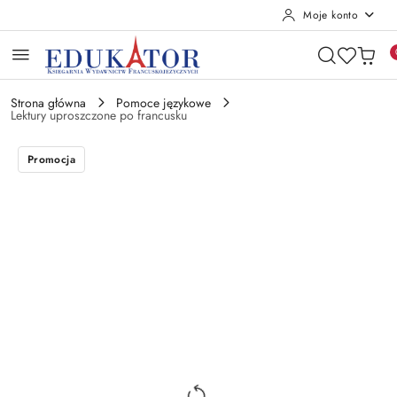
Moje konto
Przejdź do treści głównej
Przejdź do wyszukiwarki
Przejdź do moje konto
Przejdź do menu głównego
Przejdź do opisu produktu
Przejdź do stopki
Strona główna
Pomoce językowe
Lektury uproszczone po francusku
Promocja