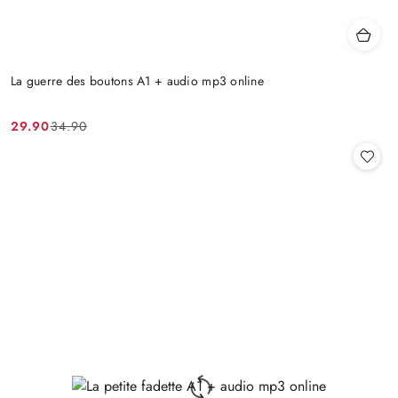
La guerre des boutons A1 + audio mp3 online
29.90
34.90
Cena
Cena
promocyjna:
przed
promocją: