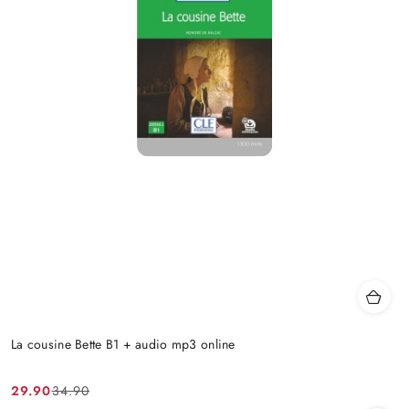
La cousine Bette B1 + audio mp3 online
29.90
34.90
Cena
Cena