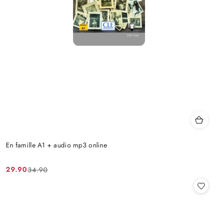
En famille A1 + audio mp3 online
29.90
34.90
Cena
Cena
promocyjna:
przed
promocją: