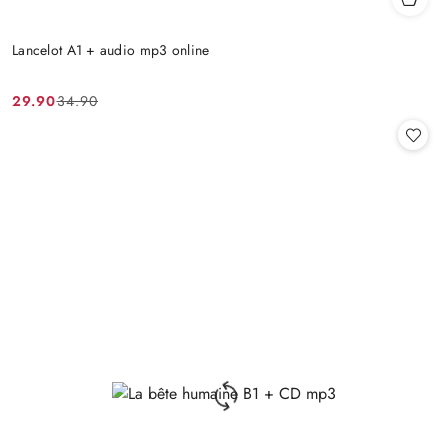
Lancelot A1 + audio mp3 online
29.90
34.90
Cena
Cena
promocyjna:
przed
promocją: