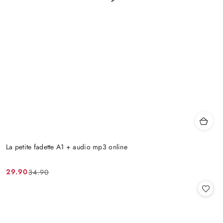
La petite fadette A1 + audio mp3 online
29.90
34.90
Cena
Cena
promocyjna:
przed
promocją: