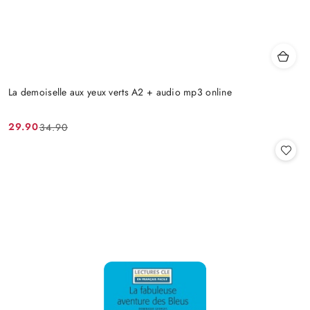
La demoiselle aux yeux verts A2 + audio mp3 online
29.90
34.90
Cena
Cena
promocyjna:
przed
promocją: