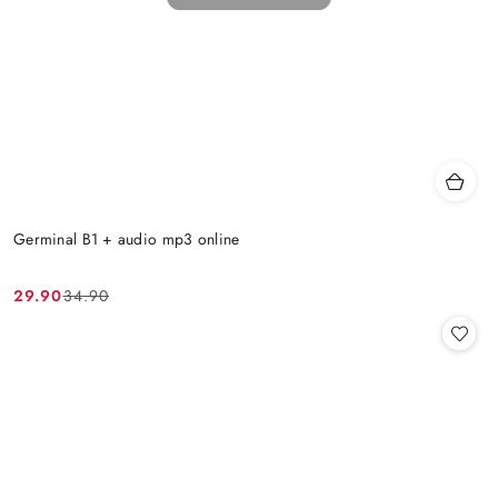
Germinal B1 + audio mp3 online
29.90
34.90
Cena
Cena
promocyjna:
przed
promocją: