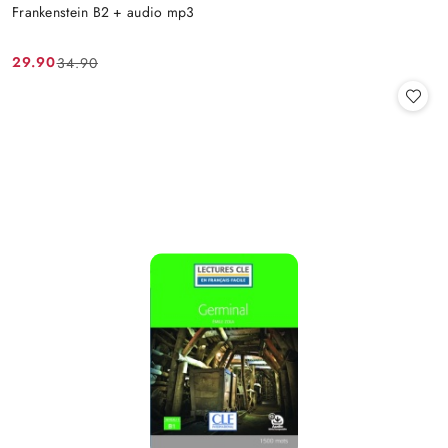
Frankenstein B2 + audio mp3
29.90
34.90
Cena
Cena
promocyjna:
przed
promocją: