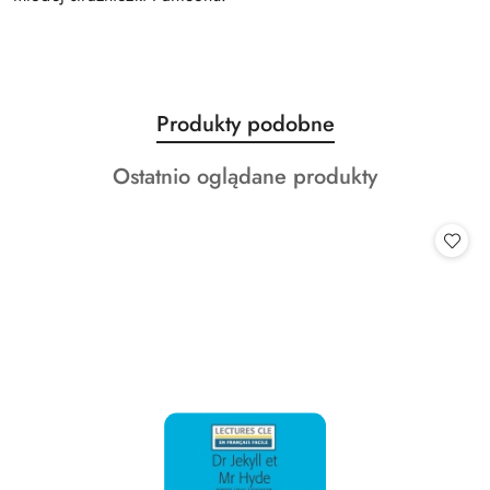
Produkty
Produkty podobne
Pomiń karuzelę produktów
o
Produkty
Ostatnio oglądane produkty
statusie:
o
statusie: