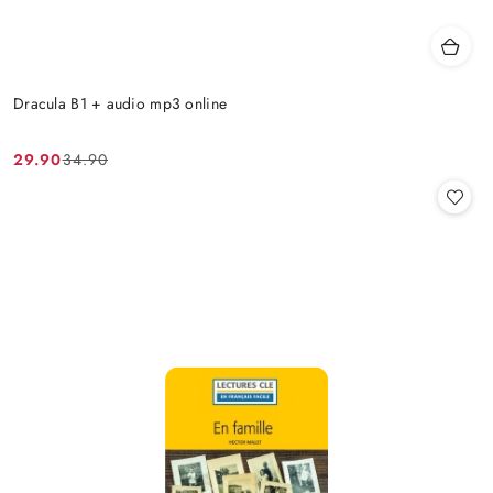
Dracula B1 + audio mp3 online
29.90
34.90
Cena
Cena
promocyjna:
przed
promocją: