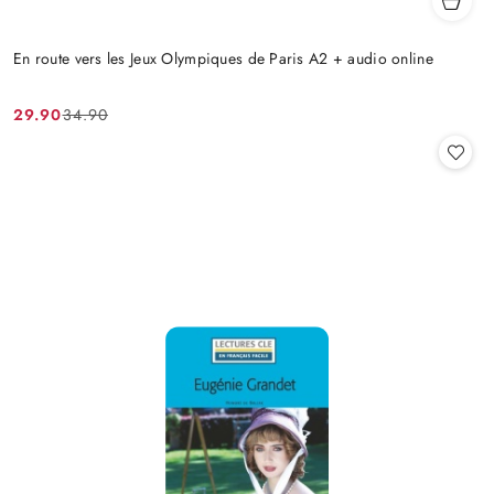
En route vers les Jeux Olympiques de Paris A2 + audio online
29.90
34.90
Cena
Cena
promocyjna:
przed
promocją: