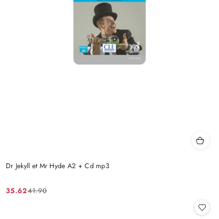
Dr Jekyll et Mr Hyde A2 + Cd mp3
35.62
41.90
Cena
Cena
promocyjna:
przed