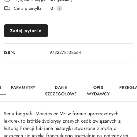
i
Cena przesyłki:
0
dostawa
Zadaj pytanie
ISBN:
9782278108664
S
PARAMETRY
DANE
OPIS
PRZEGL
SZCZEGÓŁOWE
WYDAWCY
Seria biografii Mondes en VF w formie uproszczonych
lekturek to krótkie życiorysy znanych osób związanych z
historią Francji lub inne historyjki stworzone z myślą o
uczących się języka francuskiego specjalnie na potrzeby tej