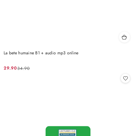
La bete humaine B1 + audio mp3 online
29.90
34.90
Cena
Cena
promocyjna:
przed
promocją: