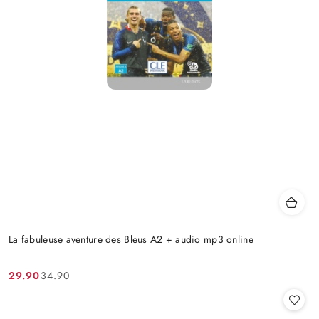
La fabuleuse aventure des Bleus A2 + audio mp3 online
29.90
34.90
Cena
Cena
promocyjna:
przed
promocją: