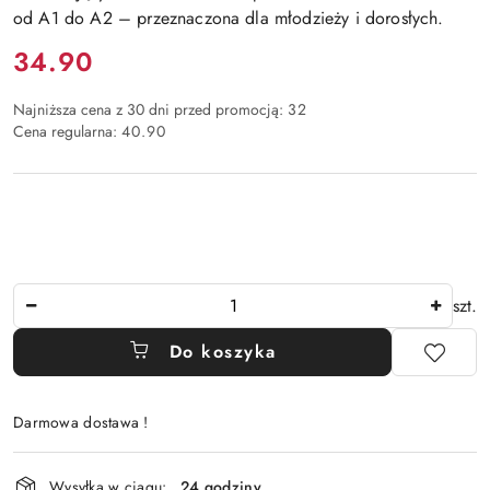
od A1 do A2 – przeznaczona dla młodzieży i dorosłych.
Cena:
34.90
Najniższa cena z 30 dni przed promocją:
32
Cena regularna:
40.90
Ilość
szt.
Do koszyka
Darmowa dostawa !
Dostępność
Wysyłka w ciągu:
24 godziny