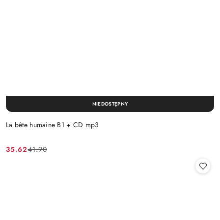
NIEDOSTĘPNY
La bête humaine B1 + CD mp3
35.62
41.90
Cena
Cena
promocyjna:
przed
promocją: