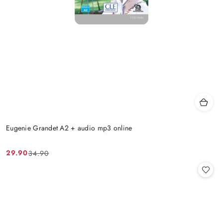
Eugenie Grandet A2 + audio mp3 online
29.90
34.90
Cena
Cena
promocyjna:
przed
promocją: