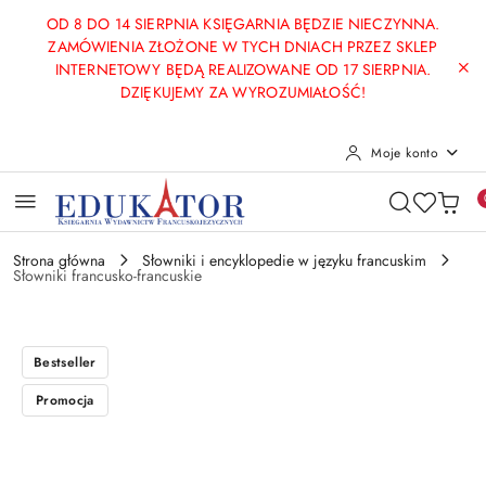
Przejdź do treści głównej
Przejdź do wyszukiwarki
Przejdź do moje konto
Przejdź do menu głównego
Przejdź do opisu produktu
Przejdź do stopki
OD 8 DO 14 SIERPNIA KSIĘGARNIA BĘDZIE NIECZYNNA.
ZAMÓWIENIA ZŁOŻONE W TYCH DNIACH PRZEZ SKLEP
INTERNETOWY BĘDĄ REALIZOWANE OD 17 SIERPNIA.
DZIĘKUJEMY ZA WYROZUMIAŁOŚĆ!
Moje konto
Strona główna
Słowniki i encyklopedie w języku francuskim
Słowniki francusko-francuskie
Bestseller
Promocja