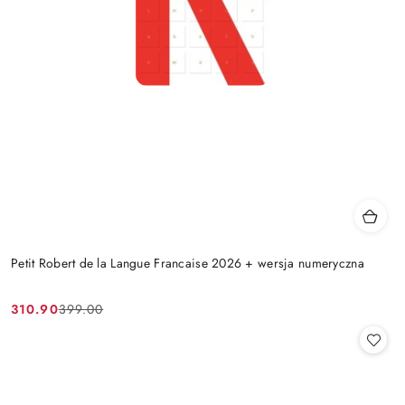
Petit Robert de la Langue Francaise 2026 + wersja numeryczna
310.90
399.00
Cena
Cena
promocyjna:
przed
promocją: