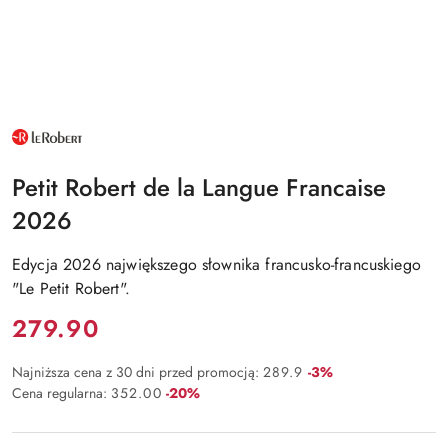
NAZWA
PRODUCENTA:
LE
ROBERT
Petit Robert de la Langue Francaise
2026
Edycja 2026 największego słownika francusko-francuskiego
"Le Petit Robert".
Cena:
279.90
Rabat:
Najniższa cena z 30 dni przed promocją:
289.9
-3%
Rabat:
Cena regularna:
352.00
-20%