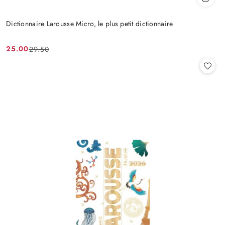
Dictionnaire Larousse Micro, le plus petit dictionnaire
25.00
29.50
Cena
Cena
promocyjna:
przed
promocją: