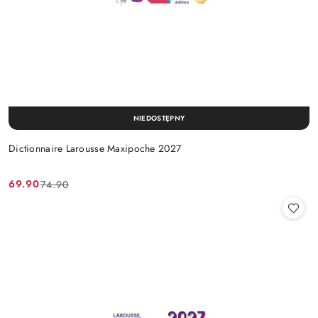
NIEDOSTĘPNY
Dictionnaire Larousse Maxipoche 2027
69.90
74.90
Cena
Cena
promocyjna:
przed
promocją: