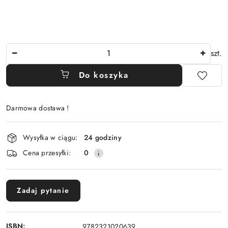
Ilość
szt.
Do koszyka
Darmowa dostawa !
Dostępność
Wysyłka w ciągu:
24 godziny
i
Cena przesyłki:
0
dostawa
Zadaj pytanie
ISBN:
9782321020639