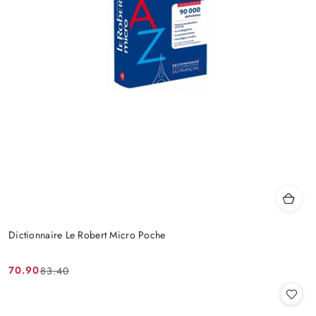
Dictionnaire Le Robert Micro Poche
70.90
83.40
Cena
Cena
promocyjna:
przed
promocją: