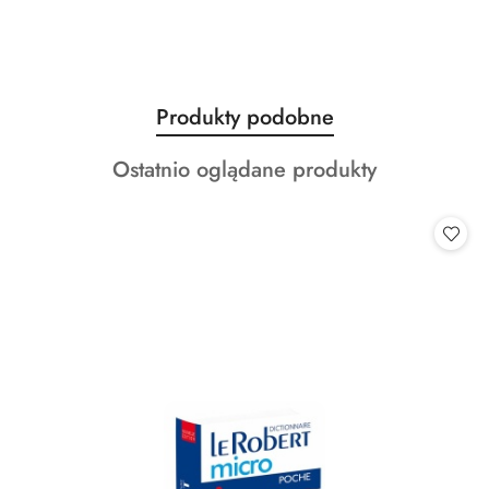
Produkty
Produkty podobne
Pomiń karuzelę produktów
o
Produkty
Ostatnio oglądane produkty
statusie:
o
statusie: