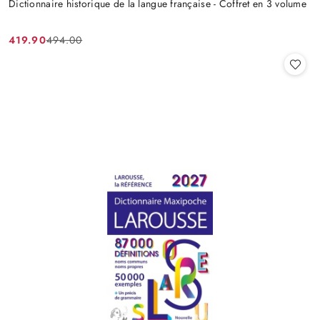
Dictionnaire historique de la langue française - Coffret en 3 volume
419.90
494.00
Cena
Cena
promocyjna:
przed
promocją: