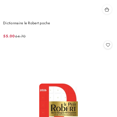
Dictionnaire le Robert poche
55.00
64.70
Cena
Cena
promocyjna:
przed
promocją: