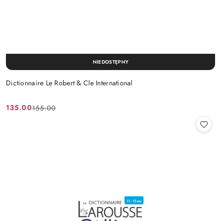
NIEDOSTĘPNY
Dictionnaire Le Robert & Cle International
135.00
155.00
Cena
Cena
promocyjna:
przed
promocją: