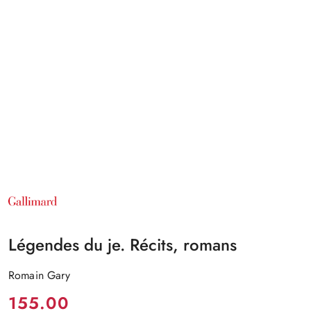
NAZWA
PRODUCENTA:
GALLIMARD
Légendes du je. Récits, romans
Romain Gary
Cena:
155.00