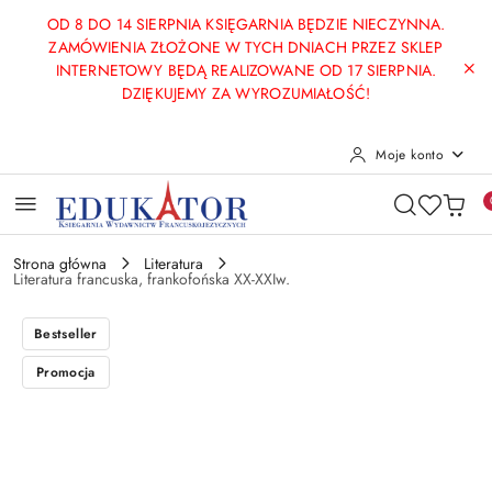
Przejdź do treści głównej
Przejdź do wyszukiwarki
Przejdź do moje konto
Przejdź do menu głównego
Przejdź do opisu produktu
Przejdź do stopki
OD 8 DO 14 SIERPNIA KSIĘGARNIA BĘDZIE NIECZYNNA.
ZAMÓWIENIA ZŁOŻONE W TYCH DNIACH PRZEZ SKLEP
INTERNETOWY BĘDĄ REALIZOWANE OD 17 SIERPNIA.
DZIĘKUJEMY ZA WYROZUMIAŁOŚĆ!
Moje konto
Strona główna
Literatura
Literatura francuska, frankofońska XX-XXIw.
Bestseller
Promocja