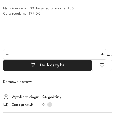
Najniższa cena z 30 dni przed promocją:
155
Cena regularna:
179.00
Ilość
szt.
Do koszyka
Darmowa dostawa !
Dostępność
Wysyłka w ciągu:
24 godziny
i
Cena przesyłki:
0
dostawa