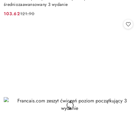
średniozaawansowany 3 wydanie
103.62
121.90
Cena
Cena
promocyjna:
przed
promocją: