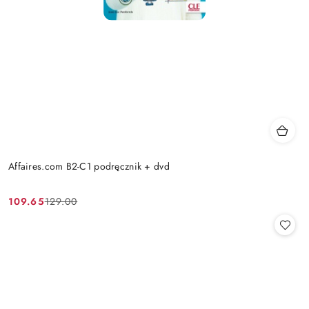
Affaires.com B2-C1 podręcznik + dvd
109.65
129.00
Cena
Cena
promocyjna:
przed
promocją: