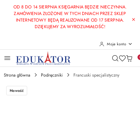
Przejdź do treści głównej
Przejdź do wyszukiwarki
Przejdź do moje konto
Przejdź do menu głównego
Przejdź do opisu produktu
Przejdź do stopki
OD 8 DO 14 SIERPNIA KSIĘGARNIA BĘDZIE NIECZYNNA.
ZAMÓWIENIA ZŁOŻONE W TYCH DNIACH PRZEZ SKLEP
INTERNETOWY BĘDĄ REALIZOWANE OD 17 SIERPNIA.
DZIĘKUJEMY ZA WYROZUMIAŁOŚĆ!
Moje konto
Strona główna
Podręczniki
Francuski specjalistyczny
Nowość