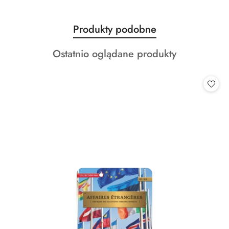
Produkty
Produkty podobne
Pomiń karuzelę produktów
o
Produkty
Ostatnio oglądane produkty
statusie:
o
statusie: