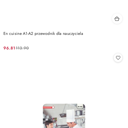
En cuisine A1-A2 przewodnik dla nauczyciela
96.81
113.90
Cena
Cena
promocyjna:
przed
promocją: