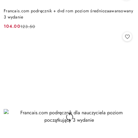
Francais.com podręcznik + dvd rom poziom średniozaawansowany
3 wydanie
104.00
123.50
Cena
Cena
promocyjna:
przed
promocją: