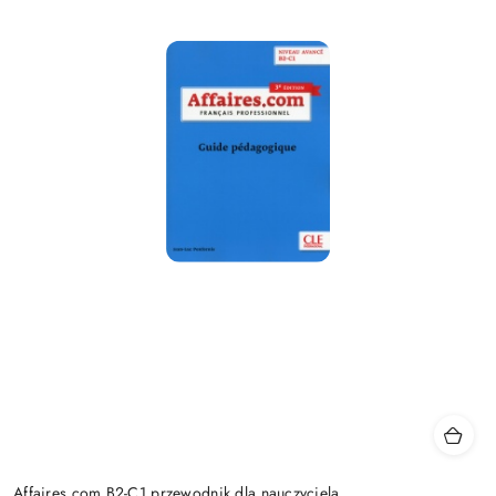
Affaires.com B2-C1 przewodnik dla nauczyciela