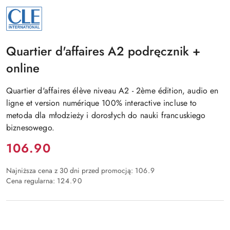
NAZWA
PRODUCENTA:
CLE
INTERNATIONAL
Quartier d'affaires A2 podręcznik +
online
Quartier d'affaires élève niveau A2 - 2ème édition, audio en
ligne et version numérique 100% interactive incluse to
metoda dla młodzieży i dorosłych do nauki francuskiego
biznesowego.
Cena:
106.90
Najniższa cena z 30 dni przed promocją:
106.9
Cena regularna:
124.90