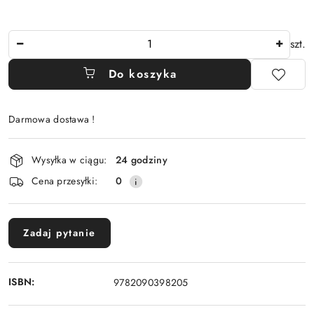
Ilość
szt.
Do koszyka
Darmowa dostawa !
Dostępność
Wysyłka w ciągu:
24 godziny
i
Cena przesyłki:
0
dostawa
Zadaj pytanie
ISBN:
9782090398205