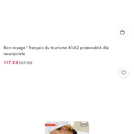
Bon voyage ! français du tourisme A1-A2 przewodnik dla
nauczyciela
117.20
137.90
Cena
Cena
promocyjna:
przed
promocją: