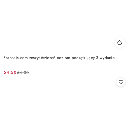
Francais.com zeszyt ćwiczeń poziom początkujący 3 wydanie
54.50
64.00
Cena
Cena
promocyjna:
przed
promocją: