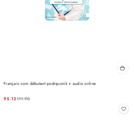
Français.com débutant podręcznik + audio online
95.12
111.90
Cena
Cena
promocyjna:
przed
promocją: