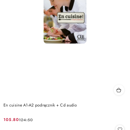
En cuisine A1-A2 podręcznik + Cd audio
105.80
124.50
Cena
Cena
promocyjna:
przed