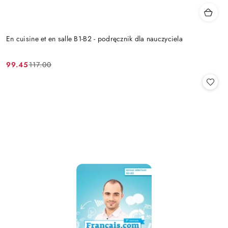
En cuisine et en salle B1-B2 - podręcznik dla nauczyciela
99.45
117.00
Cena
Cena
promocyjna:
przed
promocją: