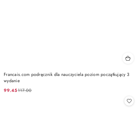
Francais.com podręcznik dla nauczyciela poziom początkujący 3
wydanie
99.45
117.00
Cena
Cena
promocyjna:
przed
promocją: