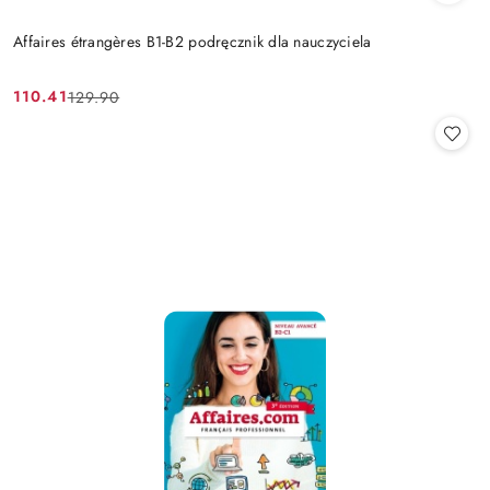
Affaires étrangères B1-B2 podręcznik dla nauczyciela
110.41
129.90
Cena
Cena
promocyjna:
przed
promocją: