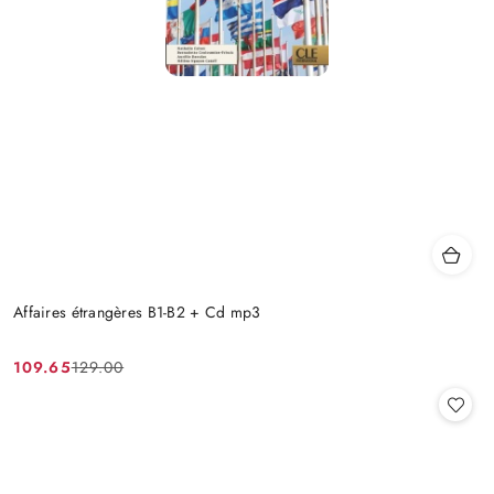
Affaires étrangères B1-B2 + Cd mp3
109.65
129.00
Cena
Cena
promocyjna:
przed
promocją: