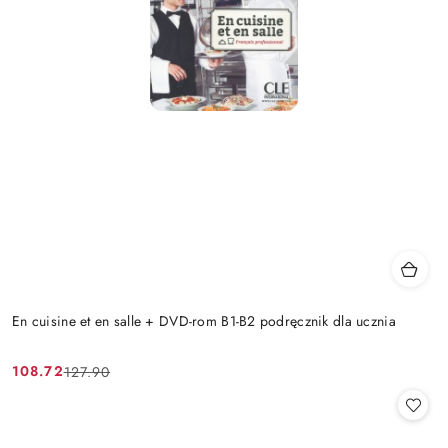
En cuisine et en salle + DVD-rom B1-B2 podręcznik dla ucznia
108.72
127.90
Cena
Cena
promocyjna:
przed
promocją: