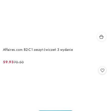
Affaires.com B2-C1 zeszyt ćwiczeń 3 wydanie
59.93
70.50
Cena
Cena
promocyjna:
przed
promocją: